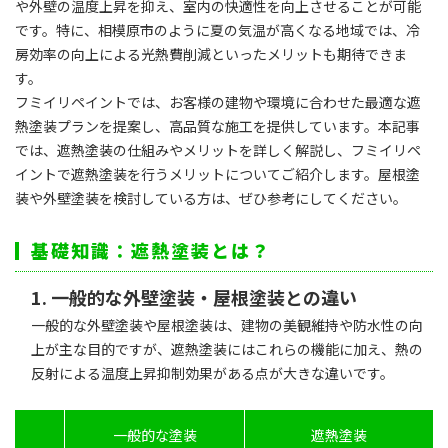
や外壁の温度上昇を抑え、室内の快適性を向上させることが可能
です。特に、相模原市のように夏の気温が高くなる地域では、冷
塗装コラム
施工の流れ
房効率の向上による光熱費削減といったメリットも期待できま
よくある質問
塗装コラム
す。
よくある質問
施工実績
フミイリペイントでは、お客様の建物や環境に合わせた最適な遮
熱塗装プランを提案し、高品質な施工を提供しています。本記事
施工実績
では、遮熱塗装の仕組みやメリットを詳しく解説し、フミイリペ
お知らせ
イントで遮熱塗装を行うメリットについてご紹介します。屋根塗
装や外壁塗装を検討している方は、ぜひ参考にしてください。
ブログ
お問い合わせ
基礎知識：遮熱塗装とは？
会社案内
1. 一般的な外壁塗装・屋根塗装との違い
080-5375-7224
一般的な外壁塗装や屋根塗装は、建物の美観維持や防水性の向
上が主な目的ですが、遮熱塗装にはこれらの機能に加え、熱の
反射による温度上昇抑制効果がある点が大きな違いです。
一般的な塗装
遮熱塗装