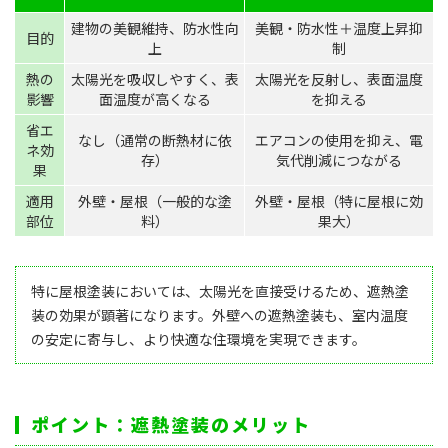
建物の美観維持、防水性向
美観・防水性＋温度上昇抑
目的
上
制
熱の
太陽光を吸収しやすく、表
太陽光を反射し、表面温度
影響
面温度が高くなる
を抑える
省エ
なし（通常の断熱材に依
エアコンの使用を抑え、電
ネ効
存）
気代削減につながる
果
適用
外壁・屋根（一般的な塗
外壁・屋根（特に屋根に効
部位
料）
果大）
特に屋根塗装においては、太陽光を直接受けるため、遮熱塗
装の効果が顕著になります。外壁への遮熱塗装も、室内温度
の安定に寄与し、より快適な住環境を実現できます。
ポイント：遮熱塗装のメリット