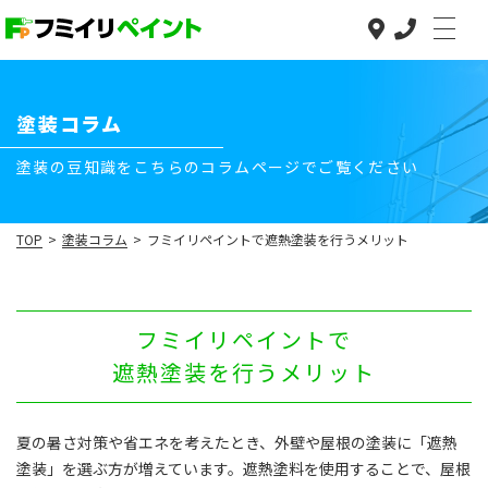
塗装コラム
塗装の豆知識をこちらのコラムページでご覧ください
TOP
>
塗装コラム
>
フミイリペイントで遮熱塗装を行うメリット
フミイリペイントで
遮熱塗装を行うメリット
３つの安心
TOP
３つの安心
事業内容
夏の暑さ対策や省エネを考えたとき、外壁や屋根の塗装に「遮熱
低価格で高品質
事業内容
塗装」を選ぶ方が増えています。遮熱塗料を使用することで、屋根
低価格で高品質
施工の流れ