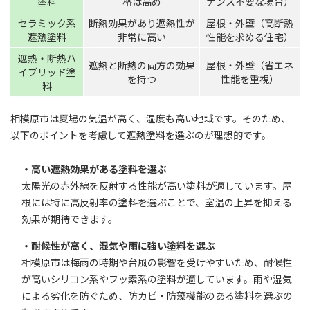
塗料
格は高め
ナンス不要な場合）
セラミック系
断熱効果があり遮熱性が
屋根・外壁（高断熱
遮熱塗料
非常に高い
性能を求める住宅）
遮熱・断熱ハ
遮熱と断熱の両方の効果
屋根・外壁（省エネ
イブリッド塗
を持つ
性能を重視）
料
相模原市は夏場の気温が高く、湿度も高い地域です。そのため、
以下のポイントを考慮して遮熱塗料を選ぶのが理想的です。
・高い遮熱効果がある塗料を選ぶ
太陽光の赤外線を反射する性能が高い塗料が適しています。屋
根には特に高反射率の塗料を選ぶことで、室温の上昇を抑える
効果が期待できます。
・耐候性が高く、湿気や雨に強い塗料を選ぶ
相模原市は梅雨の時期や台風の影響を受けやすいため、耐候性
が高いシリコン系やフッ素系の塗料が適しています。雨や湿気
による劣化を防ぐため、防カビ・防藻機能のある塗料を選ぶの