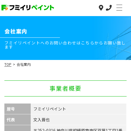
会社案内
フミイリペイントへのお問い合わせはこちらからお願い致し
３つの安心
TOP
ます
３つの安心
事業内容
低価格で高品質
事業内容
TOP
>
会社案内
低価格で高品質
施工の流れ
塗装コラム
施工の流れ
事業者概要
よくある質問
塗装コラム
よくある質問
施工実績
屋号
フミイリペイント
施工実績
代表
文入晋也
お知らせ
〒252-0316 神奈川県相模原市南区双葉1丁目1番