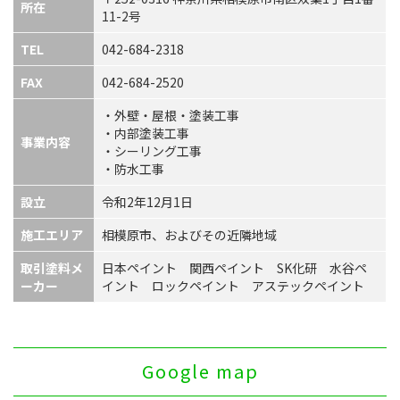
所在
ブログ
11-2号
お問い合わせ
TEL
042-684-2318
会社案内
FAX
042-684-2520
080-5375-7224
・外壁・屋根・塗装工事
・内部塗装工事
事業内容
・シーリング工事
・防水工事
設立
令和2年12月1日
施工エリア
相模原市、およびその近隣地域
取引塗料メ
日本ペイント 関西ペイント SK化研 水谷ペ
ーカー
イント ロックペイント アステックペイント
Google map